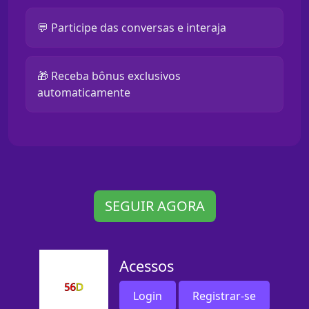
💬 Participe das conversas e interaja
🎁 Receba bônus exclusivos
automaticamente
SEGUIR AGORA
Acessos
Login
Registrar-se