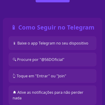
📱 Como Seguir no Telegram
📱 Baixe o app Telegram no seu dispositivo
🔍 Procure por "@56DOficial"
👆 Toque em "Entrar" ou "Join"
🔔 Ative as notificações para não perder
nada