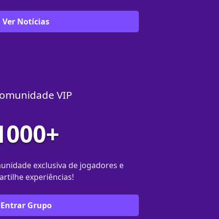
Ver Notícias
Comunidade VIP
1000+
unidade exclusiva de jogadores e
rtilhe experiências!
Entrar Grupo