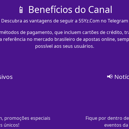
📱 Benefícios do Canal
Descubra as vantagens de seguir a 55Yz.Com no Telegram
 métodos de pagamento, que incluem cartões de crédito, tra
 referência no mercado brasileiro de apostas online, sem
possível aos seus usuários.
sivos
📢 Notí
m, promoções especiais
Fique por dentro d
s únicos!
eventos da