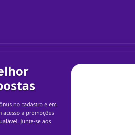
elhor
postas
ônus no cadastro e em
m acesso a promoções
ualável. Junte-se aos