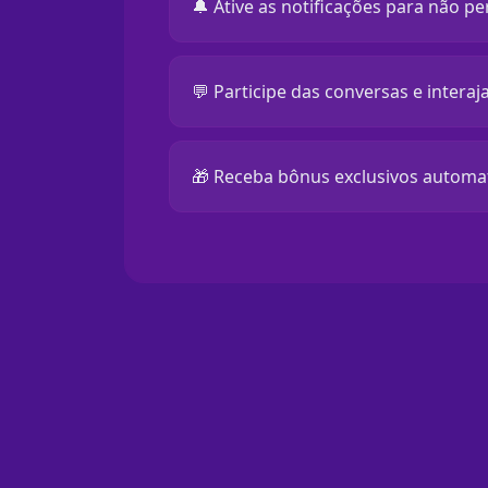
🔔 Ative as notificações para não p
💬 Participe das conversas e interaj
🎁 Receba bônus exclusivos autom