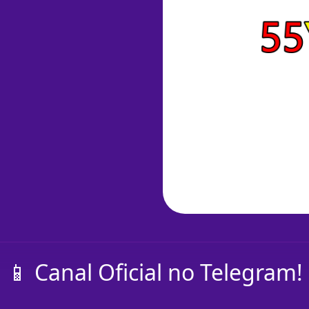
📱 Canal Oficial no Telegram!