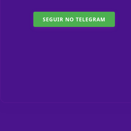
SEGUIR NO TELEGRAM