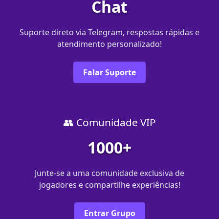
Chat
Suporte direto via Telegram, respostas rápidas e
atendimento personalizado!
Falar Suporte
👥 Comunidade VIP
1000+
Junte-se a uma comunidade exclusiva de
jogadores e compartilhe experiências!
Entrar Grupo