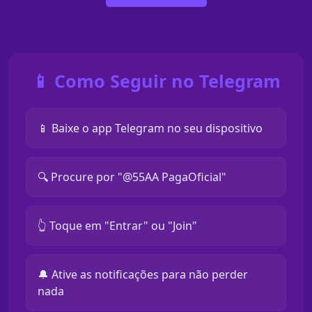
📱 Como Seguir no Telegram
📱 Baixe o app Telegram no seu dispositivo
🔍 Procure por "@55AA PagaOficial"
👆 Toque em "Entrar" ou "Join"
🔔 Ative as notificações para não perder
nada