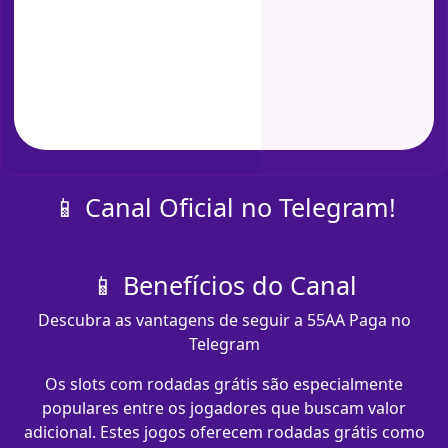
📱 Canal Oficial no Telegram!
📱 Benefícios do Canal
Descubra as vantagens de seguir a 55AA Paga no
Telegram
Os slots com rodadas grátis são especialmente
populares entre os jogadores que buscam valor
adicional. Estes jogos oferecem rodadas grátis como