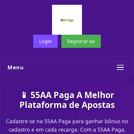
Login
Registrar-se
Menu
📱 55AA Paga A Melhor
Plataforma de Apostas
Cadastre-se na 55AA Paga para ganhar bônus no
cadastro e em cada recarga. Com a 55AA Paga,