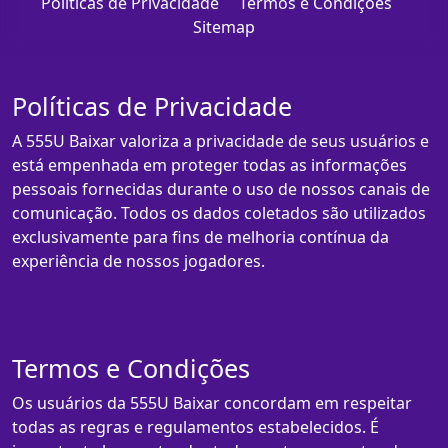
Políticas de Privacidade
Termos e Condições
Sitemap
Políticas de Privacidade
A 555U Baixar valoriza a privacidade de seus usuários e
está empenhada em proteger todas as informações
pessoais fornecidas durante o uso de nossos canais de
comunicação. Todos os dados coletados são utilizados
exclusivamente para fins de melhoria contínua da
experiência de nossos jogadores.
Termos e Condições
Os usuários da 555U Baixar concordam em respeitar
todas as regras e regulamentos estabelecidos. É