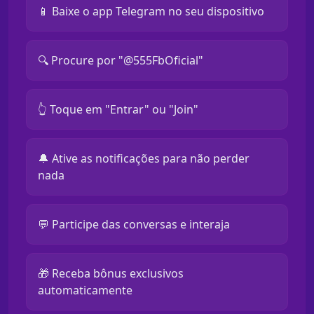
📱 Baixe o app Telegram no seu dispositivo
🔍 Procure por "@555FbOficial"
👆 Toque em "Entrar" ou "Join"
🔔 Ative as notificações para não perder
nada
💬 Participe das conversas e interaja
🎁 Receba bônus exclusivos
automaticamente