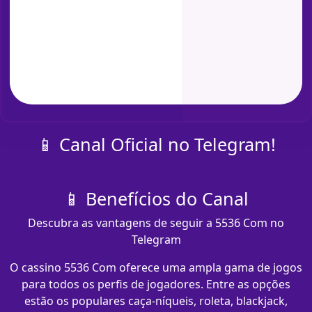
📱 Canal Oficial no Telegram!
📱 Benefícios do Canal
Descubra as vantagens de seguir a 5536 Com no
Telegram
O cassino 5536 Com oferece uma ampla gama de jogos
para todos os perfis de jogadores. Entre as opções
estão os populares caça-níqueis, roleta, blackjack,