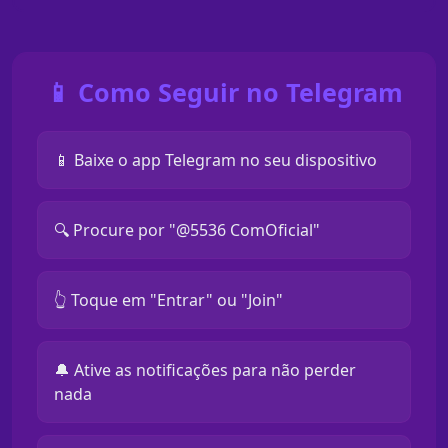
📱 Como Seguir no Telegram
📱 Baixe o app Telegram no seu dispositivo
🔍 Procure por "@5536 ComOficial"
👆 Toque em "Entrar" ou "Join"
🔔 Ative as notificações para não perder
nada