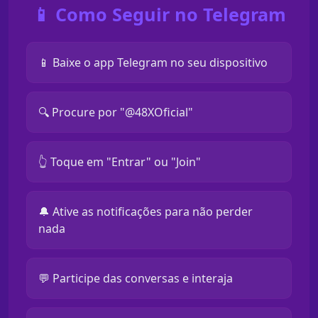
📱 Como Seguir no Telegram
📱 Baixe o app Telegram no seu dispositivo
🔍 Procure por "@48XOficial"
👆 Toque em "Entrar" ou "Join"
🔔 Ative as notificações para não perder
nada
💬 Participe das conversas e interaja