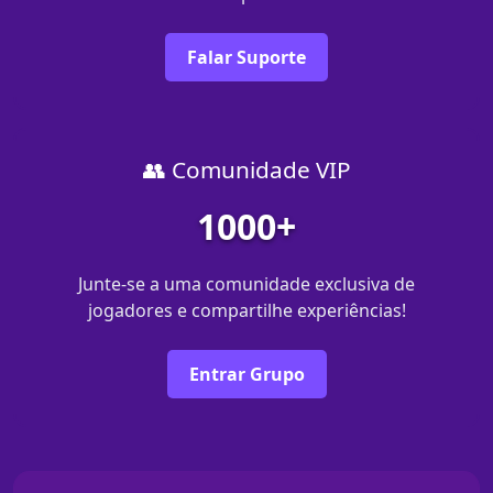
Falar Suporte
👥 Comunidade VIP
1000+
Junte-se a uma comunidade exclusiva de
jogadores e compartilhe experiências!
Entrar Grupo