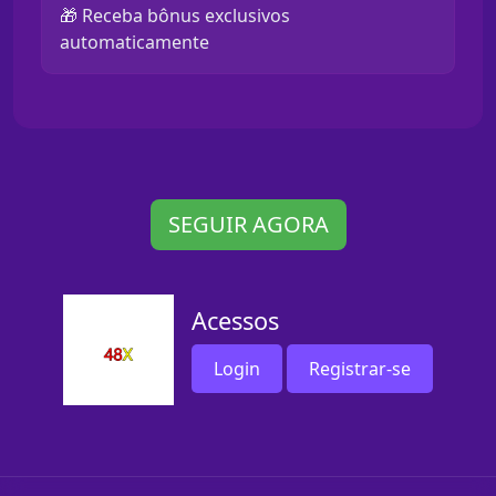
🎁 Receba bônus exclusivos
automaticamente
SEGUIR AGORA
Acessos
Login
Registrar-se