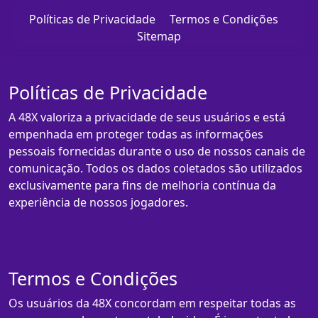
Políticas de Privacidade
Termos e Condições
Sitemap
Políticas de Privacidade
A 48X valoriza a privacidade de seus usuários e está
empenhada em proteger todas as informações
pessoais fornecidas durante o uso de nossos canais de
comunicação. Todos os dados coletados são utilizados
exclusivamente para fins de melhoria contínua da
experiência de nossos jogadores.
Termos e Condições
Os usuários da 48X concordam em respeitar todas as