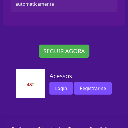
automaticamente
SEGUIR AGORA
Acessos
Login
Registrar-se