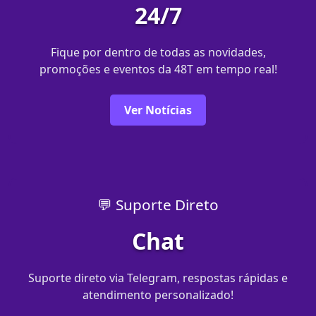
24/7
Fique por dentro de todas as novidades,
promoções e eventos da 48T em tempo real!
Ver Notícias
💬 Suporte Direto
Chat
Suporte direto via Telegram, respostas rápidas e
atendimento personalizado!