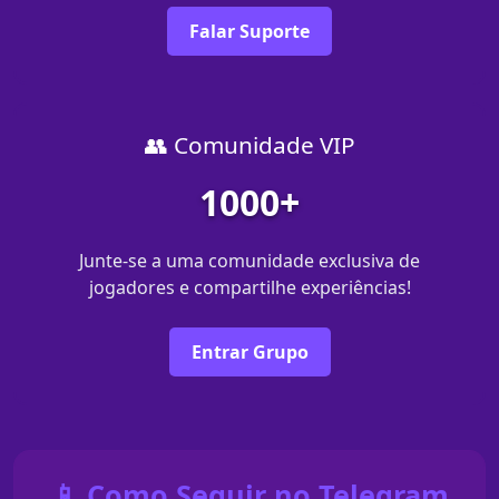
Falar Suporte
👥 Comunidade VIP
1000+
Junte-se a uma comunidade exclusiva de
jogadores e compartilhe experiências!
Entrar Grupo
📱 Como Seguir no Telegram