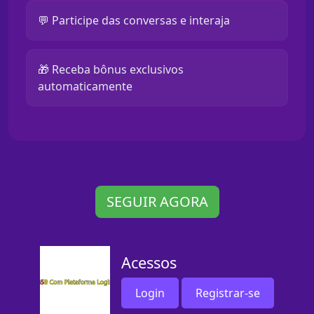
💬 Participe das conversas e interaja
🎁 Receba bônus exclusivos
automaticamente
SEGUIR AGORA
Acessos
Login
Registrar-se