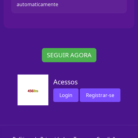
automaticamente
SEGUIR AGORA
Acessos
Login
Registrar-se