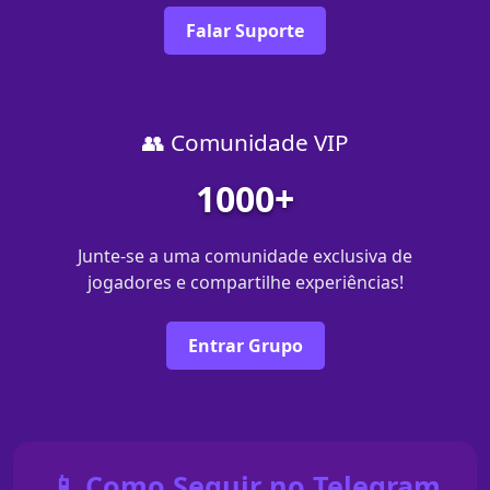
Falar Suporte
👥 Comunidade VIP
1000+
Junte-se a uma comunidade exclusiva de
jogadores e compartilhe experiências!
Entrar Grupo
📱 Como Seguir no Telegram