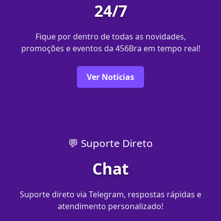
24/7
Fique por dentro de todas as novidades,
promoções e eventos da 456Bra em tempo real!
Ver Notícias
💬 Suporte Direto
Chat
Suporte direto via Telegram, respostas rápidas e
atendimento personalizado!