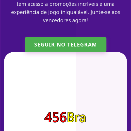
tem acesso a promoções incríveis e uma
experiência de jogo inigualável. Junte-se aos
vencedores agora!
SEGUIR NO TELEGRAM