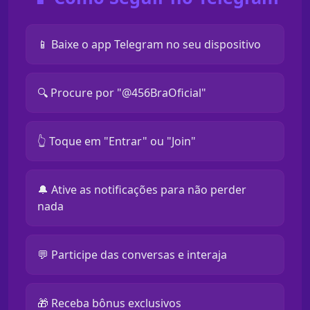
📱 Baixe o app Telegram no seu dispositivo
🔍 Procure por "@456BraOficial"
👆 Toque em "Entrar" ou "Join"
🔔 Ative as notificações para não perder
nada
💬 Participe das conversas e interaja
🎁 Receba bônus exclusivos