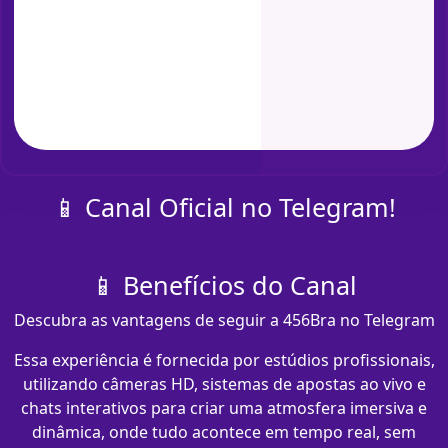
📱 Canal Oficial no Telegram!
📱 Benefícios do Canal
Descubra as vantagens de seguir a 456Bra no Telegram
Essa experiência é fornecida por estúdios profissionais,
utilizando câmeras HD, sistemas de apostas ao vivo e
chats interativos para criar uma atmosfera imersiva e
dinâmica, onde tudo acontece em tempo real, sem