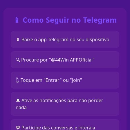
📱 Como Seguir no Telegram
📱 Baixe o app Telegram no seu dispositivo
🔍 Procure por "@44Win APPOficial"
👆 Toque em "Entrar" ou "Join"
🔔 Ative as notificações para não perder
nada
💬 Participe das conversas e interaja