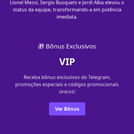
Lionel Messi, Sergio Busquets e Jordi Alba elevou o
status da equipe, transformando-a em potência
imediata.
🎁 Bônus Exclusivos
VIP
Receba bônus exclusivos do Telegram,
promoções especiais e códigos promocionais
únicos!
Ver Bônus