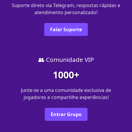
Suporte direto via Telegram, respostas rápidas e
atendimento personalizado!
Falar Suporte
👥 Comunidade VIP
1000+
Junte-se a uma comunidade exclusiva de
jogadores e compartilhe experiências!
Entrar Grupo