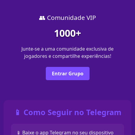
👥 Comunidade VIP
1000+
Junte-se a uma comunidade exclusiva de
jogadores e compartilhe experiências!
Entrar Grupo
📱 Como Seguir no Telegram
📱 Baixe o app Telegram no seu dispositivo