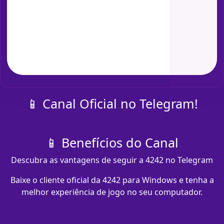
📱 Canal Oficial no Telegram!
📱 Benefícios do Canal
Descubra as vantagens de seguir a 4242 no Telegram
Baixe o cliente oficial da 4242 para Windows e tenha a
melhor experiência de jogo no seu computador.