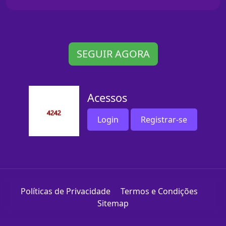
SEGUIR AGORA
Acessos
Login
Registrar-se
Políticas de Privacidade
Termos e Condições
Sitemap