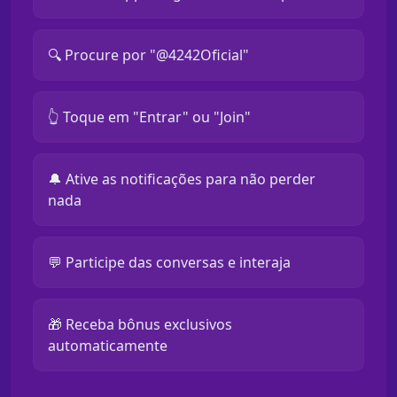
🔍 Procure por "@4242Oficial"
👆 Toque em "Entrar" ou "Join"
🔔 Ative as notificações para não perder
nada
💬 Participe das conversas e interaja
🎁 Receba bônus exclusivos
automaticamente