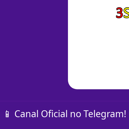
📱 Canal Oficial no Telegram!