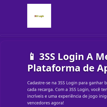
📱 3SS Login A M
Plataforma de A
Cadastre-se na 3SS Login para ganhar 
cada recarga. Com a 3SS Login, você t
incríveis e uma experiência de jogo inig
vencedores agora!