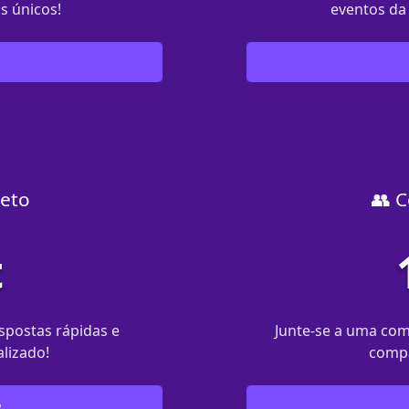
s únicos!
eventos da
reto
👥 
t
espostas rápidas e
Junte-se a uma com
lizado!
compa
e