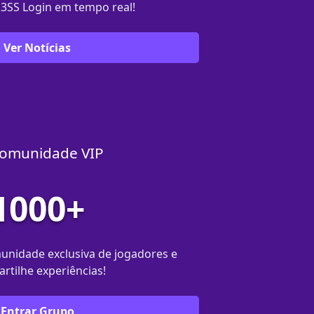
 3SS Login em tempo real!
Ver Notícias
Comunidade VIP
1000+
unidade exclusiva de jogadores e
rtilhe experiências!
Entrar Grupo