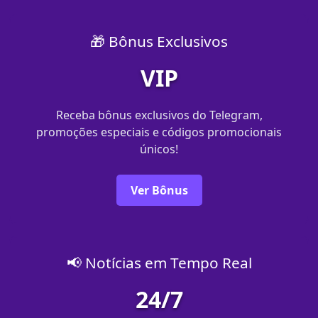
🎁 Bônus Exclusivos
VIP
Receba bônus exclusivos do Telegram,
promoções especiais e códigos promocionais
únicos!
Ver Bônus
📢 Notícias em Tempo Real
24/7