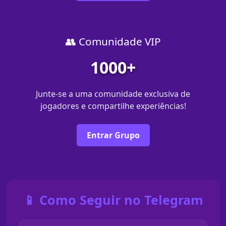
👥 Comunidade VIP
1000+
Junte-se a uma comunidade exclusiva de
jogadores e compartilhe experiências!
Entrar Grupo
📱 Como Seguir no Telegram