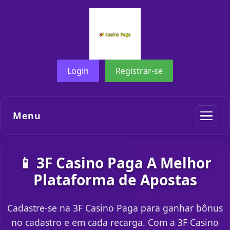
Login
Registrar-se
Menu
📱 3F Casino Paga A Melhor
Plataforma de Apostas
Cadastre-se na 3F Casino Paga para ganhar bônus
no cadastro e em cada recarga. Com a 3F Casino