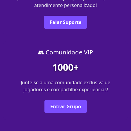
atendimento personalizado!
Falar Suporte
👥 Comunidade VIP
1000+
Junte-se a uma comunidade exclusiva de
jogadores e compartilhe experiências!
Entrar Grupo