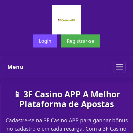
Login
Registrar-se
Menu
📱 3F Casino APP A Melhor
Plataforma de Apostas
Cadastre-se na 3F Casino APP para ganhar bônus
no cadastro e em cada recarga. Com a 3F Casino