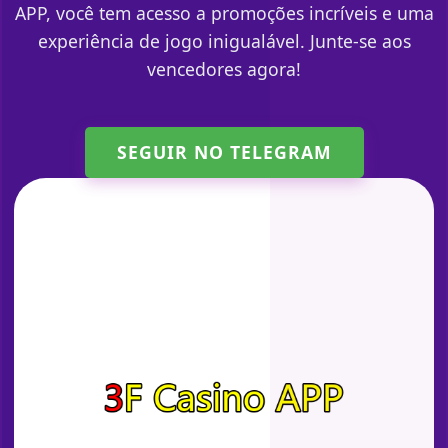
APP, você tem acesso a promoções incríveis e uma
experiência de jogo inigualável. Junte-se aos
vencedores agora!
SEGUIR NO TELEGRAM