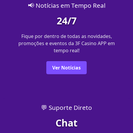
📢 Notícias em Tempo Real
24/7
Fique por dentro de todas as novidades,
promoções e eventos da 3F Casino APP em
tempo real!
Ver Notícias
💬 Suporte Direto
Chat