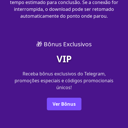
tempo estimado para conclusão. Se a conexão for
interrompida, o download pode ser retomado
automaticamente do ponto onde parou.
🎁 Bônus Exclusivos
VIP
Receba bônus exclusivos do Telegram,
promoções especiais e códigos promocionais
únicos!
Ver Bônus