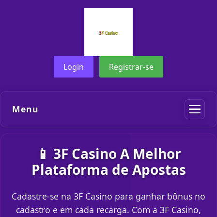
Login
Registrar-se
Menu
📱 3F Casino A Melhor
Plataforma de Apostas
Cadastre-se na 3F Casino para ganhar bônus no
cadastro e em cada recarga. Com a 3F Casino,