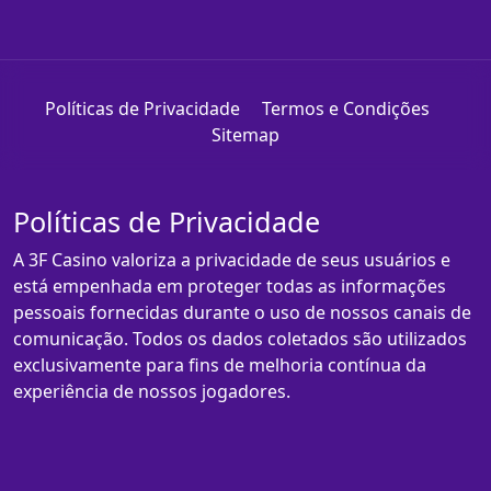
Políticas de Privacidade
Termos e Condições
Sitemap
Políticas de Privacidade
A 3F Casino valoriza a privacidade de seus usuários e
está empenhada em proteger todas as informações
pessoais fornecidas durante o uso de nossos canais de
comunicação. Todos os dados coletados são utilizados
exclusivamente para fins de melhoria contínua da
experiência de nossos jogadores.