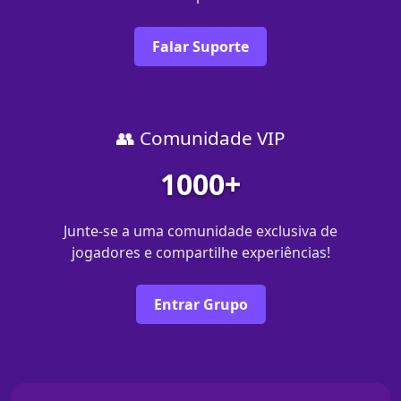
Falar Suporte
👥 Comunidade VIP
1000+
Junte-se a uma comunidade exclusiva de
jogadores e compartilhe experiências!
Entrar Grupo