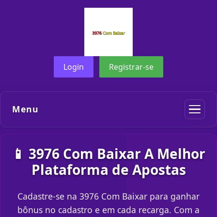
Login
Registrar-se
Menu
📱 3976 Com Baixar A Melhor
Plataforma de Apostas
Cadastre-se na 3976 Com Baixar para ganhar
bônus no cadastro e em cada recarga. Com a