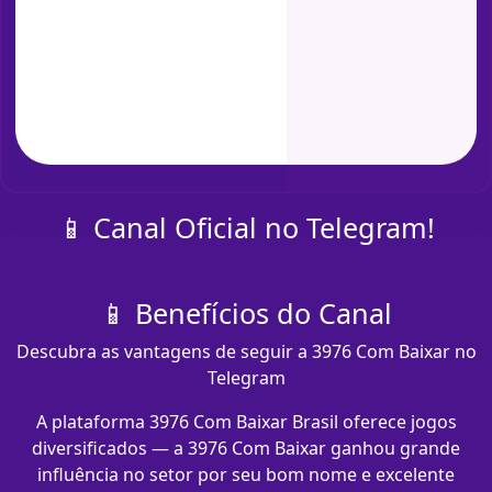
📱 Canal Oficial no Telegram!
📱 Benefícios do Canal
Descubra as vantagens de seguir a 3976 Com Baixar no
Telegram
A plataforma 3976 Com Baixar Brasil oferece jogos
diversificados — a 3976 Com Baixar ganhou grande
influência no setor por seu bom nome e excelente