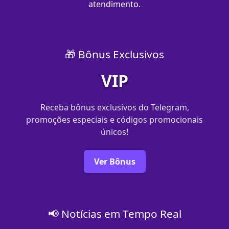
atendimento.
🎁 Bônus Exclusivos
VIP
Receba bônus exclusivos do Telegram,
promoções especiais e códigos promocionais
únicos!
Ver Bônus
📢 Notícias em Tempo Real