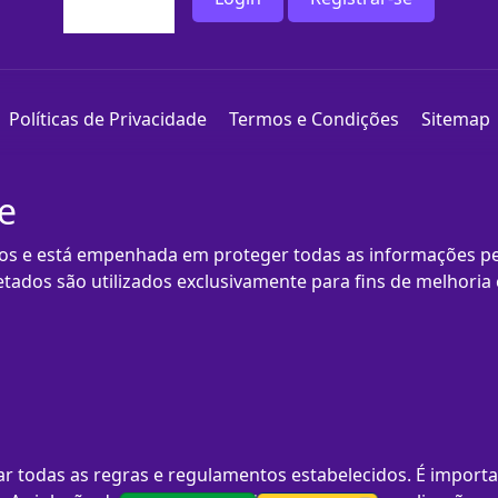
Políticas de Privacidade
Termos e Condições
Sitemap
de
rios e está empenhada em proteger todas as informações p
tados são utilizados exclusivamente para fins de melhoria
 todas as regras e regulamentos estabelecidos. É importa