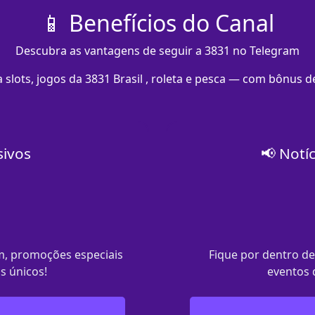
📱 Benefícios do Canal
Descubra as vantagens de seguir a 3831 no Telegram
 slots, jogos da 3831 Brasil , roleta e pesca — com bônus
sivos
📢 Notí
m, promoções especiais
Fique por dentro d
s únicos!
eventos 