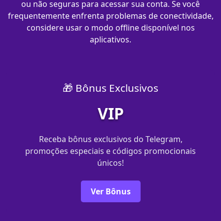
ou não seguras para acessar sua conta. Se você
frequentemente enfrenta problemas de conectividade,
considere usar o modo offline disponível nos
aplicativos.
🎁 Bônus Exclusivos
VIP
Receba bônus exclusivos do Telegram,
promoções especiais e códigos promocionais
únicos!
Ver Bônus