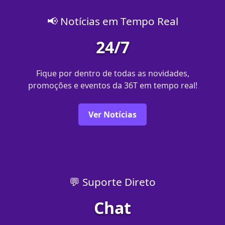
📢 Notícias em Tempo Real
24/7
Fique por dentro de todas as novidades,
promoções e eventos da 36T em tempo real!
Ver Notícias
💬 Suporte Direto
Chat