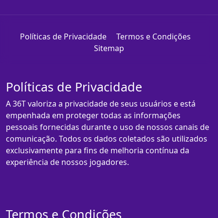
Políticas de Privacidade
Termos e Condições
Sitemap
Políticas de Privacidade
A 36T valoriza a privacidade de seus usuários e está
empenhada em proteger todas as informações
pessoais fornecidas durante o uso de nossos canais de
comunicação. Todos os dados coletados são utilizados
exclusivamente para fins de melhoria contínua da
experiência de nossos jogadores.
Termos e Condições