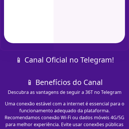
📱 Canal Oficial no Telegram!
📱 Benefícios do Canal
Descubra as vantagens de seguir a 36T no Telegram
Uma conexão estável com a internet é essencial para o
funcionamento adequado da plataforma.
Recomendamos conexão Wi-Fi ou dados móveis 4G/5G
para melhor experiência. Evite usar conexões públicas