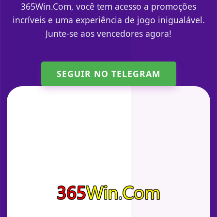
365Win.Com, você tem acesso a promoções
incríveis e uma experiência de jogo inigualável.
Junte-se aos vencedores agora!
SEGUIR NO TELEGRAM