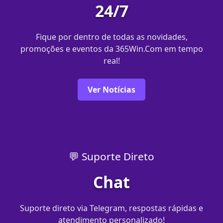
24/7
Fique por dentro de todas as novidades,
promoções e eventos da 365Win.Com em tempo
real!
Ver Notícias
💬 Suporte Direto
Chat
Suporte direto via Telegram, respostas rápidas e
atendimento personalizado!