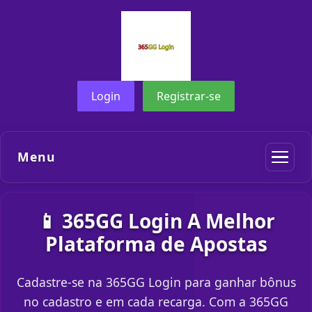
Login
Registrar-se
Menu
📱 365GG Login A Melhor
Plataforma de Apostas
Cadastre-se na 365GG Login para ganhar bônus
no cadastro e em cada recarga. Com a 365GG