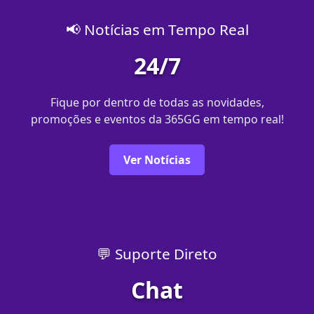
📢 Notícias em Tempo Real
24/7
Fique por dentro de todas as novidades,
promoções e eventos da 365GG em tempo real!
Ver Notícias
💬 Suporte Direto
Chat