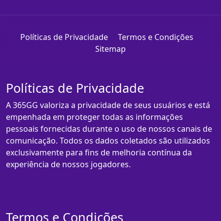
Políticas de Privacidade
Termos e Condições
Sitemap
Políticas de Privacidade
A 365GG valoriza a privacidade de seus usuários e está
empenhada em proteger todas as informações
pessoais fornecidas durante o uso de nossos canais de
comunicação. Todos os dados coletados são utilizados
exclusivamente para fins de melhoria contínua da
experiência de nossos jogadores.
Termos e Condições