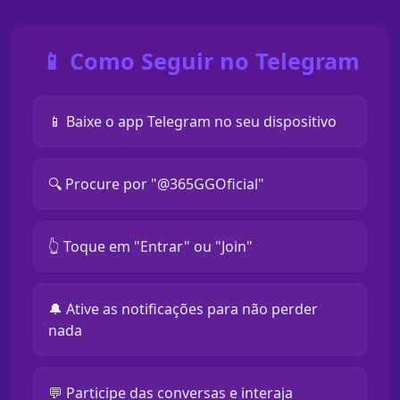
📱 Como Seguir no Telegram
📱 Baixe o app Telegram no seu dispositivo
🔍 Procure por "@365GGOficial"
👆 Toque em "Entrar" ou "Join"
🔔 Ative as notificações para não perder
nada
💬 Participe das conversas e interaja