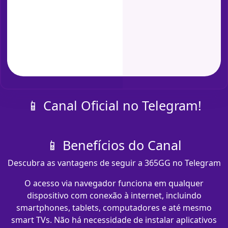
📱 Canal Oficial no Telegram!
📱 Benefícios do Canal
Descubra as vantagens de seguir a 365GG no Telegram
O acesso via navegador funciona em qualquer
dispositivo com conexão à internet, incluindo
smartphones, tablets, computadores e até mesmo
smart TVs. Não há necessidade de instalar aplicativos