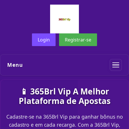
Login
Registrar-se
Menu
📱 365Brl Vip A Melhor
Plataforma de Apostas
Cadastre-se na 365Brl Vip para ganhar bônus no
cadastro e em cada recarga. Com a 365Brl Vip,