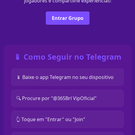
jogadores e compartilhe experiências!
Entrar Grupo
📱 Como Seguir no Telegram
📱 Baixe o app Telegram no seu dispositivo
🔍 Procure por "@365Brl VipOficial"
👆 Toque em "Entrar" ou "Join"