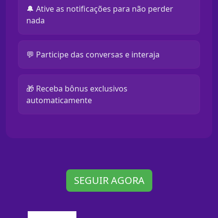
🔔 Ative as notificações para não perder
nada
💬 Participe das conversas e interaja
🎁 Receba bônus exclusivos
automaticamente
SEGUIR AGORA