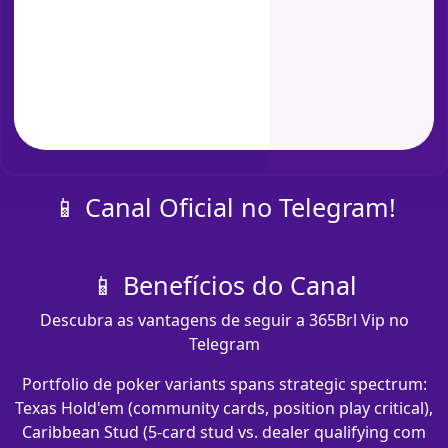
📱 Canal Oficial no Telegram!
📱 Benefícios do Canal
Descubra as vantagens de seguir a 365Brl Vip no
Telegram
Portfolio de poker variants spans strategic spectrum:
Texas Hold'em (community cards, position play critical),
Caribbean Stud (5-card stud vs. dealer qualifying com