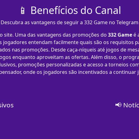
📱 Benefícios do Canal
Descubra as vantagens de seguir a 332 Game no Telegram
ao site. Uma das vantagens das promoções do
332 Game
é 
 jogadores entendam facilmente quais são os requisitos pa
zados nas promoções. Desde caça-níqueis até jogos de mesa
 jogos enquanto aproveitam as ofertas. Além disso, o prog
sivos, promoções personalizadas e acesso a torneios com 
ensador, onde os jogadores são incentivados a continuar j
sivos
📢 Notí