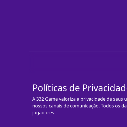
Políticas de Privacida
A 332 Game valoriza a privacidade de seus
nossos canais de comunicação. Todos os dad
jogadores.