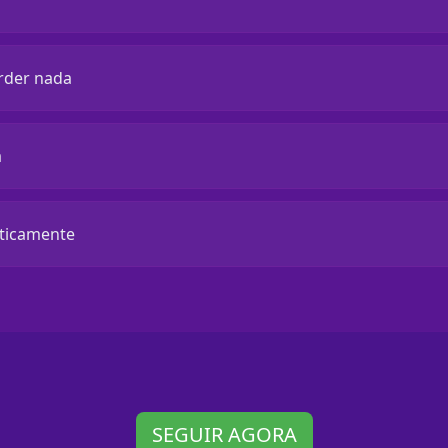
erder nada
a
aticamente
SEGUIR AGORA