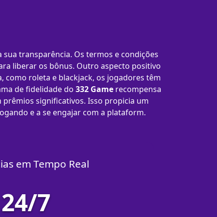
a sua transparência. Os termos e condições
ra liberar os bônus. Outro aspecto positivo
, como roleta e blackjack, os jogadores têm
rama de fidelidade do
332 Game
recompensa
prêmios significativos. Isso propicia um
ogando e a se engajar com a plataform.
cias em Tempo Real
24/7