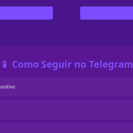
e
📱 Como Seguir no Telegram
ositivo