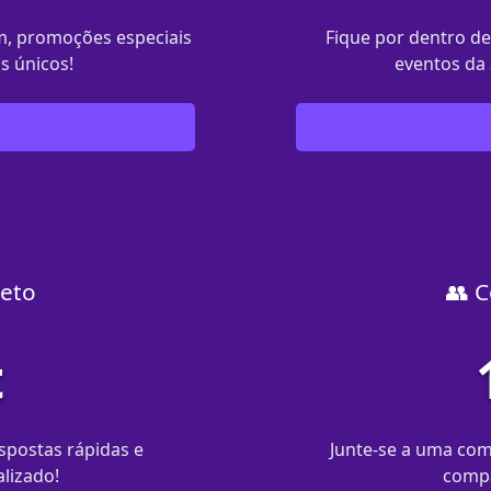
m, promoções especiais
Fique por dentro d
s únicos!
eventos da
reto
👥 
t
espostas rápidas e
Junte-se a uma com
lizado!
compa