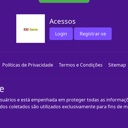
Acessos
Login
Registrar-se
Políticas de Privacidade
Termos e Condições
Sitemap
de
 usuários e está empenhada em proteger todas as informaçõ
os coletados são utilizados exclusivamente para fins de m