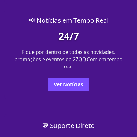
📢 Notícias em Tempo Real
24/7
Fique por dentro de todas as novidades,
promoções e eventos da 27QQ.Com em tempo
real!
Ver Notícias
💬 Suporte Direto