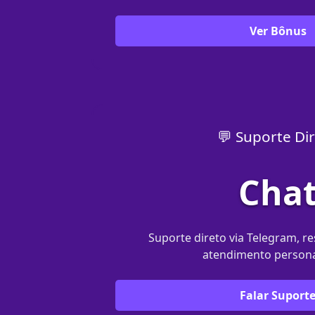
Ver Bônus
💬 Suporte Di
Cha
Suporte direto via Telegram, r
atendimento persona
Falar Suport