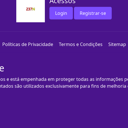
Acessos
Login
Registrar-se
Políticas de Privacidade
Termos e Condições
Sitemap
de
rios e está empenhada em proteger todas as informações p
tados são utilizados exclusivamente para fins de melhoria