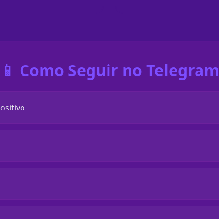
📱 Como Seguir no Telegram
ositivo