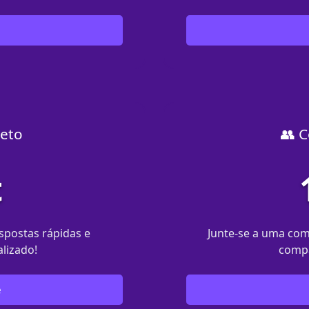
reto
👥 
t
espostas rápidas e
Junte-se a uma com
lizado!
compa
e