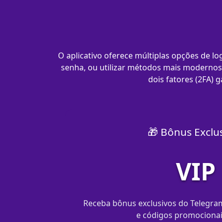
O aplicativo oferece múltiplas opções de l
senha, ou utilizar métodos mais modernos 
dois fatores (2FA) 
🎁 Bônus Exclu
VIP
Receba bônus exclusivos do Telegra
e códigos promocionai