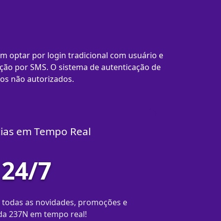
m optar por login tradicional com usuário e
ação por SMS. O sistema de autenticação de
sos não autorizados.
cias em Tempo Real
24/7
e todas as novidades, promoções e
da 237N em tempo real!