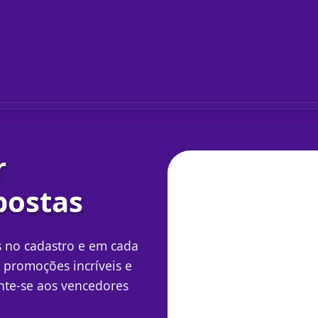
r
postas
 no cadastro e em cada
 promoções incríveis e
unte-se aos vencedores