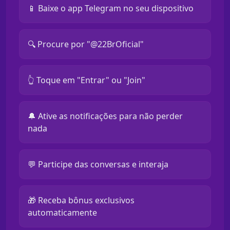
📱 Baixe o app Telegram no seu dispositivo
🔍 Procure por "@22BrOficial"
👆 Toque em "Entrar" ou "Join"
🔔 Ative as notificações para não perder
nada
💬 Participe das conversas e interaja
🎁 Receba bônus exclusivos
automaticamente