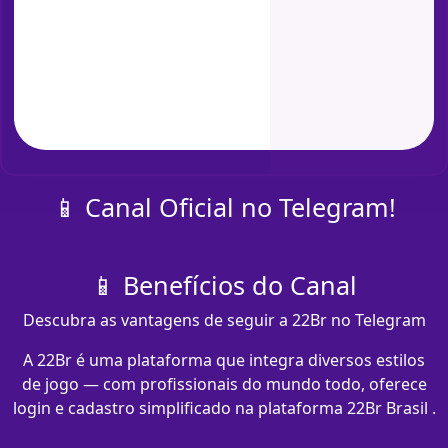
📱 Canal Oficial no Telegram!
📱 Benefícios do Canal
Descubra as vantagens de seguir a 22Br no Telegram
A 22Br é uma plataforma que integra diversos estilos
de jogo — com profissionais do mundo todo, oferece
login e cadastro simplificado na plataforma 22Br Brasil .