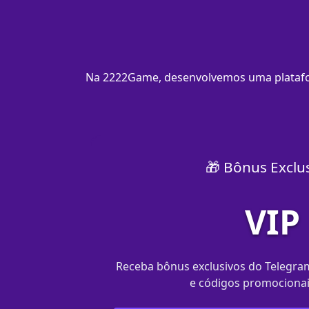
Na 2222Game, desenvolvemos uma platafor
🎁 Bônus Exclu
VIP
Receba bônus exclusivos do Telegra
e códigos promocionai