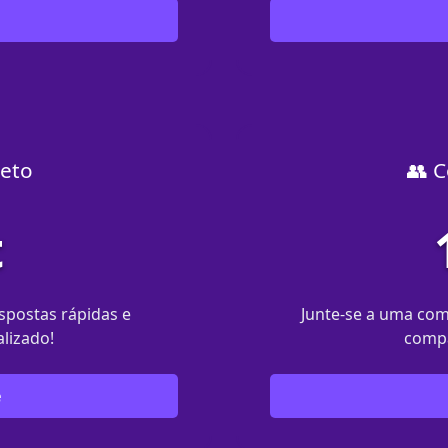
reto
👥 
t
espostas rápidas e
Junte-se a uma com
lizado!
compa
e