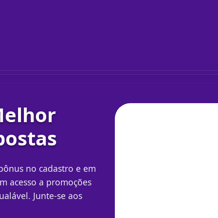
Melhor
postas
bônus no cadastro e em
em acesso a promoções
ualável. Junte-se aos