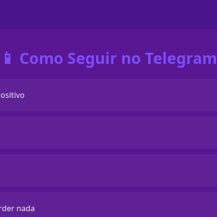
📱 Como Seguir no Telegram
ositivo
erder nada