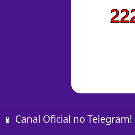
📱 Canal Oficial no Telegram!