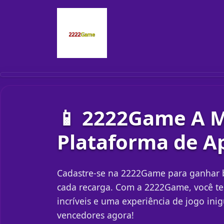
📱 2222Game A 
Plataforma de A
Cadastre-se na 2222Game para ganhar 
cada recarga. Com a 2222Game, você t
incríveis e uma experiência de jogo inig
vencedores agora!