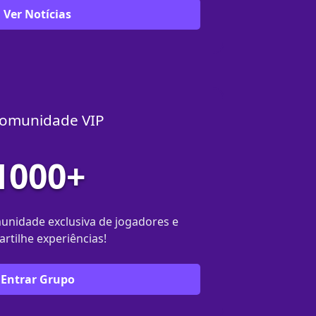
Ver Notícias
Comunidade VIP
1000+
unidade exclusiva de jogadores e
rtilhe experiências!
Entrar Grupo