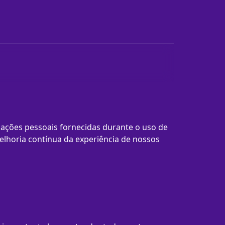
ações pessoais fornecidas durante o uso de
elhoria contínua da experiência de nossos