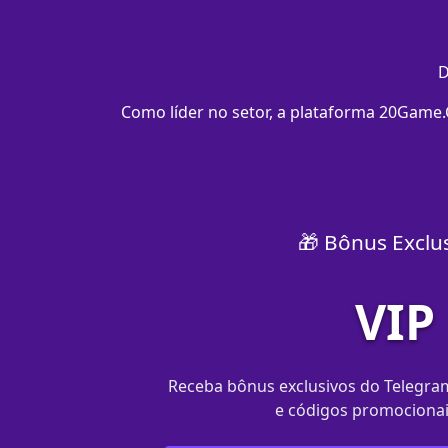
D
Como líder no setor, a plataforma 20Game
🎁 Bônus Exclu
VIP
Receba bônus exclusivos do Telegra
e códigos promocionai