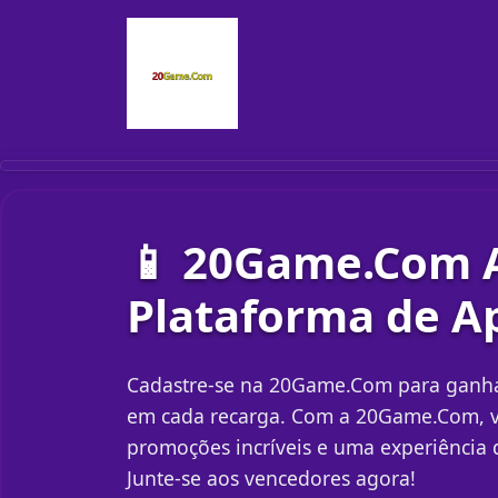
📱 20Game.Com 
Plataforma de A
Cadastre-se na 20Game.Com para ganha
em cada recarga. Com a 20Game.Com, v
promoções incríveis e uma experiência d
Junte-se aos vencedores agora!