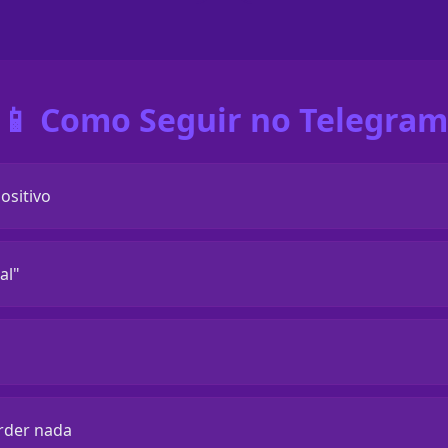
📱 Como Seguir no Telegram
ositivo
al"
erder nada