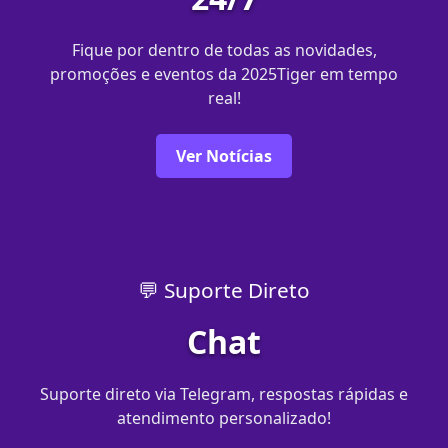
Fique por dentro de todas as novidades,
promoções e eventos da 2025Tiger em tempo
real!
Ver Notícias
💬 Suporte Direto
Chat
Suporte direto via Telegram, respostas rápidas e
atendimento personalizado!