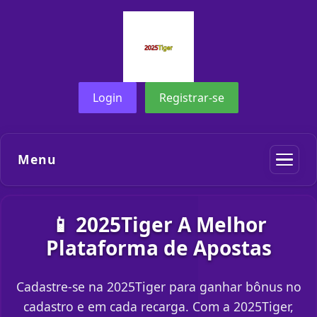
Login
Registrar-se
Menu
📱 2025Tiger A Melhor
Plataforma de Apostas
Cadastre-se na 2025Tiger para ganhar bônus no
cadastro e em cada recarga. Com a 2025Tiger,