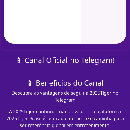
📱 Canal Oficial no Telegram!
📱 Benefícios do Canal
Descubra as vantagens de seguir a 2025Tiger no
Telegram
A 2025Tiger continua criando valor — a plataforma
2025Tiger Brasil é centrada no cliente e caminha para
ser referência global em entretenimento.