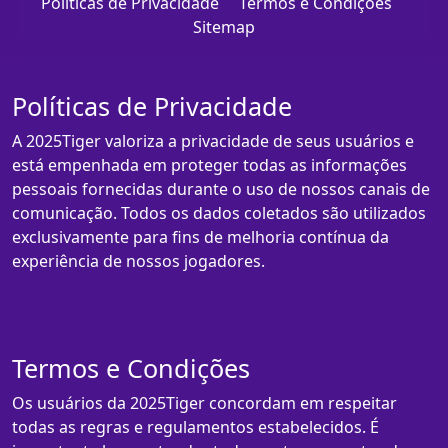
Políticas de Privacidade
Termos e Condições
Sitemap
Políticas de Privacidade
A 2025Tiger valoriza a privacidade de seus usuários e
está empenhada em proteger todas as informações
pessoais fornecidas durante o uso de nossos canais de
comunicação. Todos os dados coletados são utilizados
exclusivamente para fins de melhoria contínua da
experiência de nossos jogadores.
Termos e Condições
Os usuários da 2025Tiger concordam em respeitar
todas as regras e regulamentos estabelecidos. É