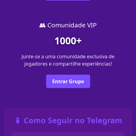
👥 Comunidade VIP
1000+
Junte-se a uma comunidade exclusiva de
jogadores e compartilhe experiências!
Entrar Grupo
📱 Como Seguir no Telegram