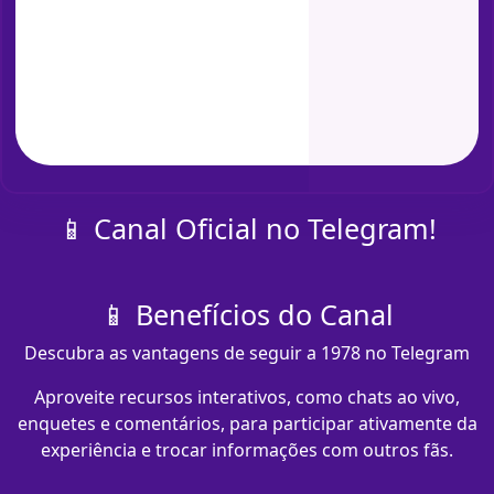
📱 Canal Oficial no Telegram!
📱 Benefícios do Canal
Descubra as vantagens de seguir a 1978 no Telegram
Aproveite recursos interativos, como chats ao vivo,
enquetes e comentários, para participar ativamente da
experiência e trocar informações com outros fãs.