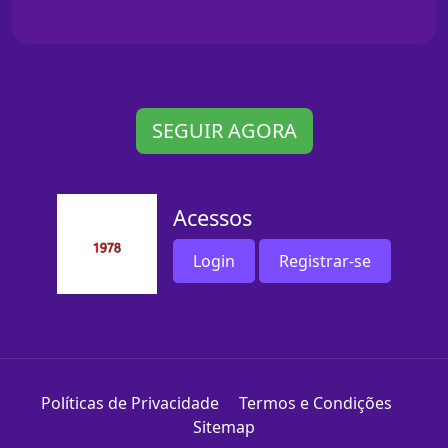
SEGUIR AGORA
Acessos
Login
Registrar-se
Políticas de Privacidade
Termos e Condições
Sitemap