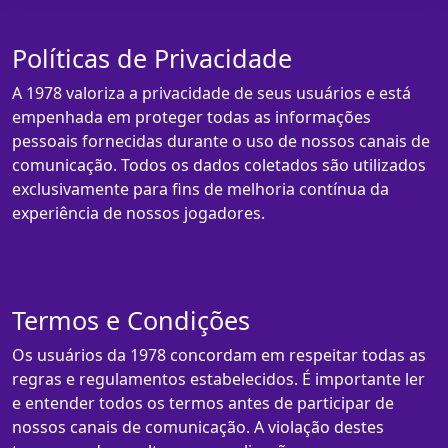
Políticas de Privacidade
A 1978 valoriza a privacidade de seus usuários e está
empenhada em proteger todas as informações
pessoais fornecidas durante o uso de nossos canais de
comunicação. Todos os dados coletados são utilizados
exclusivamente para fins de melhoria contínua da
experiência de nossos jogadores.
Termos e Condições
Os usuários da 1978 concordam em respeitar todas as
regras e regulamentos estabelecidos. É importante ler
e entender todos os termos antes de participar de
nossos canais de comunicação. A violação destes