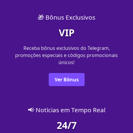
🎁 Bônus Exclusivos
VIP
Receba bônus exclusivos do Telegram,
promoções especiais e códigos promocionais
únicos!
Ver Bônus
📢 Notícias em Tempo Real
24/7