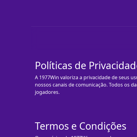
Políticas de Privacida
A 1977Win valoriza a privacidade de seus u
nossos canais de comunicação. Todos os dad
jogadores.
Termos e Condições