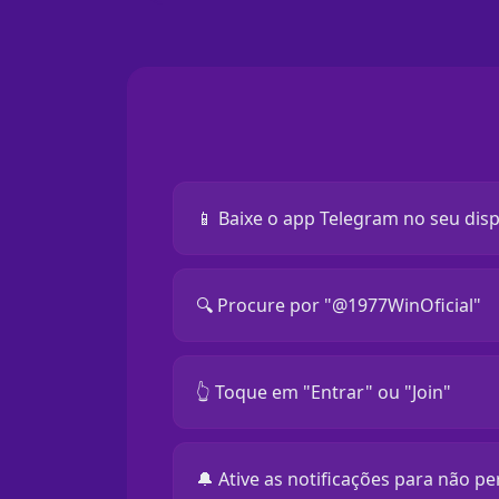
📱 Baixe o app Telegram no seu disp
🔍 Procure por "@1977WinOficial"
👆 Toque em "Entrar" ou "Join"
🔔 Ative as notificações para não p