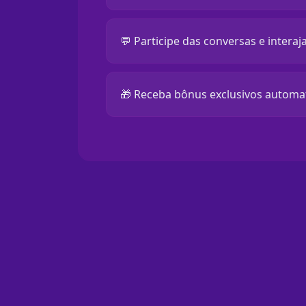
💬 Participe das conversas e interaj
🎁 Receba bônus exclusivos autom