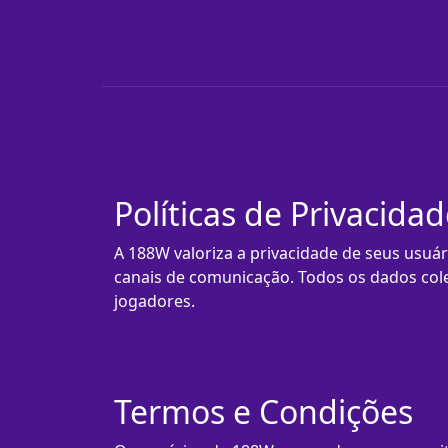
Políticas de Privacida
A 188W valoriza a privacidade de seus usu
canais de comunicação. Todos os dados cole
jogadores.
Termos e Condições