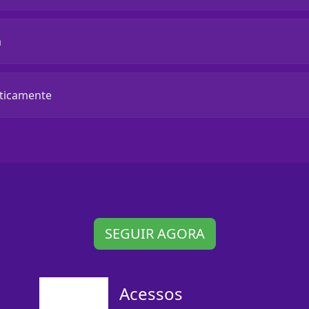
a
aticamente
SEGUIR AGORA
Acessos