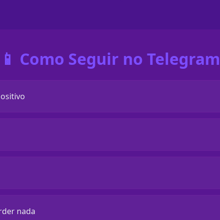
📱 Como Seguir no Telegram
ositivo
erder nada