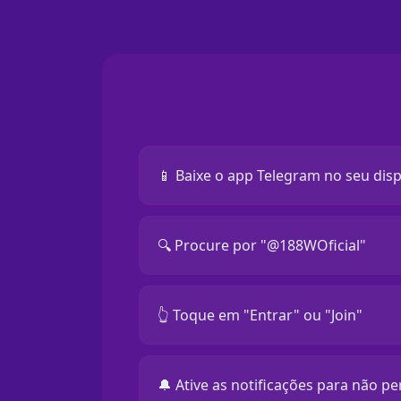
📱 Baixe o app Telegram no seu disp
🔍 Procure por "@188WOficial"
👆 Toque em "Entrar" ou "Join"
🔔 Ative as notificações para não p