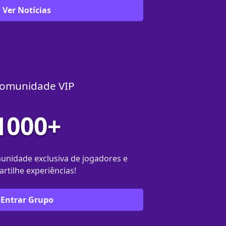
Ver Notícias
Comunidade VIP
1000+
unidade exclusiva de jogadores e
rtilhe experiências!
Entrar Grupo