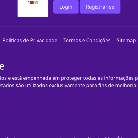
Login
Registrar-se
Políticas de Privacidade
Termos e Condições
Sitemap
de
ários e está empenhada em proteger todas as informações p
tados são utilizados exclusivamente para fins de melhoria