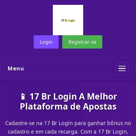
Login
Registrar-se
Menu
📱 17 Br Login A Melhor
Plataforma de Apostas
Cadastre-se na 17 Br Login para ganhar bônus no
cadastro e em cada recarga. Com a 17 Br Login,