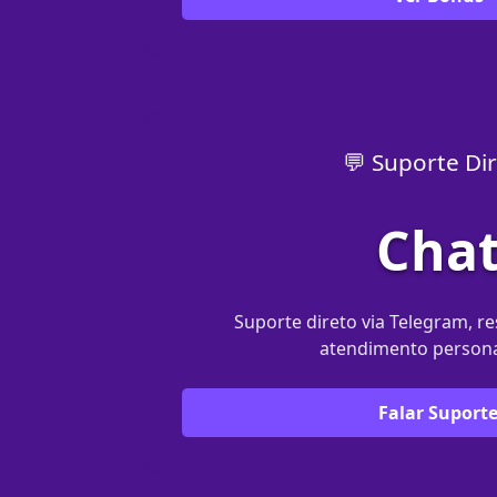
💬 Suporte Di
Cha
Suporte direto via Telegram, r
atendimento persona
Falar Suport