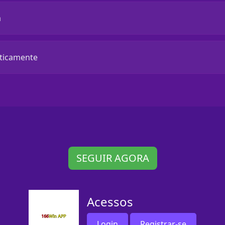
a
aticamente
SEGUIR AGORA
Acessos
Login
Registrar-se