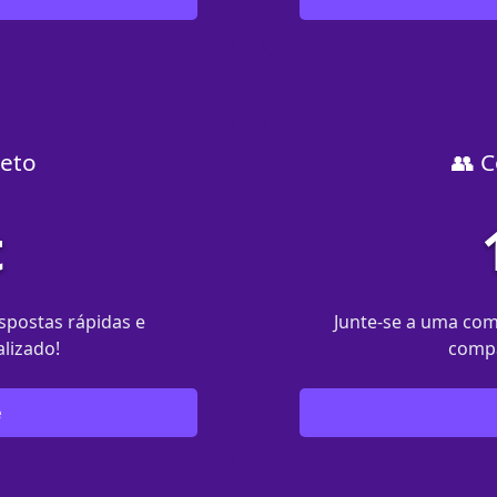
reto
👥 
t
espostas rápidas e
Junte-se a uma com
lizado!
compa
e