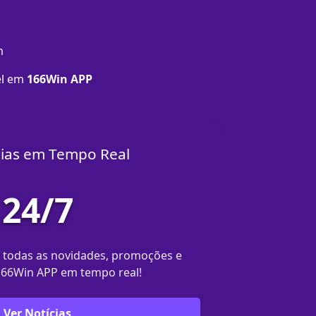
m
el em
166Win APP
cias em Tempo Real
24/7
e todas as novidades, promoções e
166Win APP em tempo real!
Ver Notícias