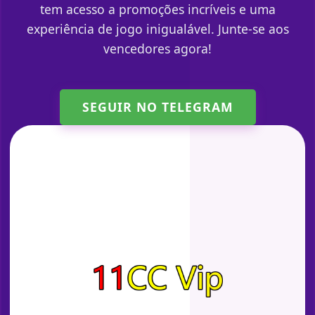
tem acesso a promoções incríveis e uma
experiência de jogo inigualável. Junte-se aos
vencedores agora!
SEGUIR NO TELEGRAM