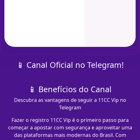
📱 Canal Oficial no Telegram!
📱 Benefícios do Canal
Descubra as vantagens de seguir a 11CC Vip no
Telegram
Fazer o registro 11CC Vip é o primeiro passo para
começar a apostar com segurança e aproveitar uma
das plataformas mais modernas do Brasil. Com