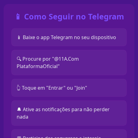
📱 Como Seguir no Telegram
📱 Baixe o app Telegram no seu dispositivo
🔍 Procure por "@11A.Com
PlataformaOficial"
👆 Toque em "Entrar" ou "Join"
🔔 Ative as notificações para não perder
nada