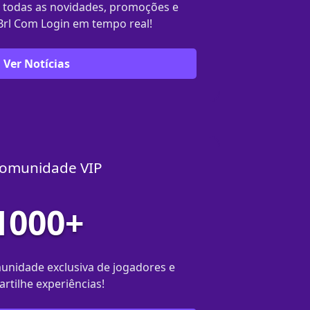
e todas as novidades, promoções e
Brl Com Login em tempo real!
Ver Notícias
Comunidade VIP
1000+
unidade exclusiva de jogadores e
rtilhe experiências!