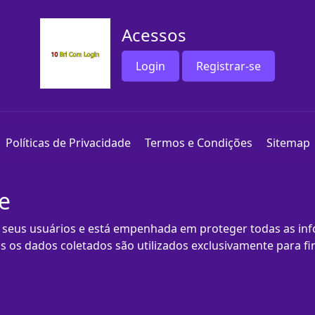
Acessos
Login
Registrar-se
Políticas de Privacidade
Termos e Condições
Sitemap
de
de seus usuários e está empenhada em proteger todas as in
 os dados coletados são utilizados exclusivamente para fi