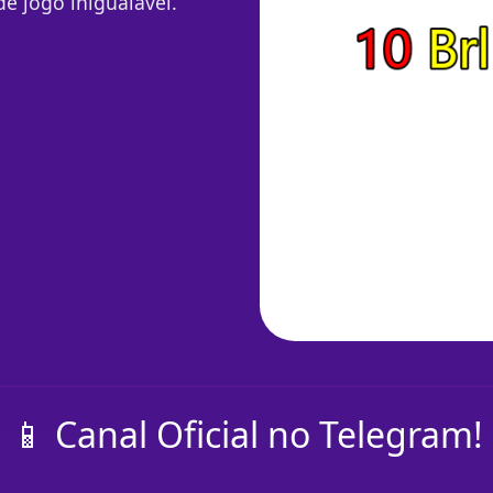
e jogo inigualável.
📱 Canal Oficial no Telegram!