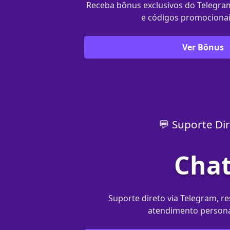
Receba bônus exclusivos do Telegra
e códigos promocionai
Ver Bônus
💬 Suporte Di
Cha
Suporte direto via Telegram, r
atendimento persona