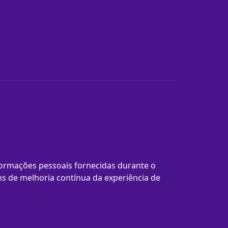
formações pessoais fornecidas durante o
ns de melhoria contínua da experiência de