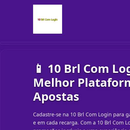
📱 10 Brl Com Lo
Melhor Platafor
Apostas
Cadastre-se na 10 Brl Com Login para 
e em cada recarga. Com a 10 Brl Com Lo