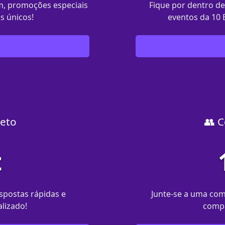
m, promoções especiais
Fique por dentro d
s únicos!
eventos da 10 
reto
👥 
t
espostas rápidas e
Junte-se a uma com
lizado!
compa