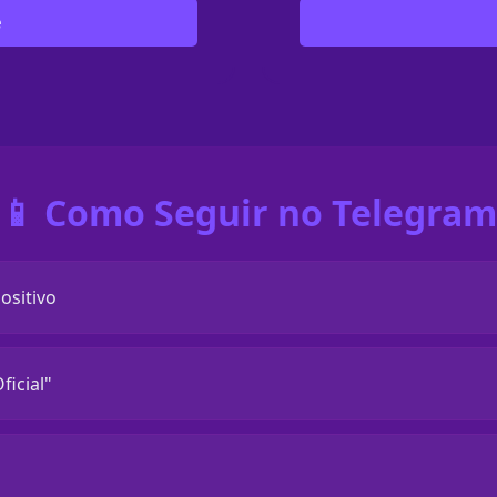
e
📱 Como Seguir no Telegram
ositivo
ficial"