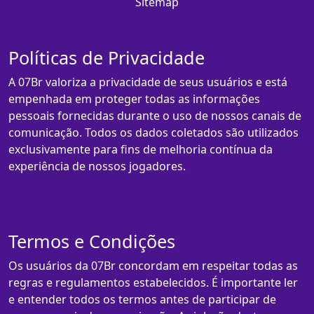
Sitemap
Políticas de Privacidade
A 07Br valoriza a privacidade de seus usuários e está
empenhada em proteger todas as informações
pessoais fornecidas durante o uso de nossos canais de
comunicação. Todos os dados coletados são utilizados
exclusivamente para fins de melhoria contínua da
experiência de nossos jogadores.
Termos e Condições
Os usuários da 07Br concordam em respeitar todas as
regras e regulamentos estabelecidos. É importante ler
e entender todos os termos antes de participar de