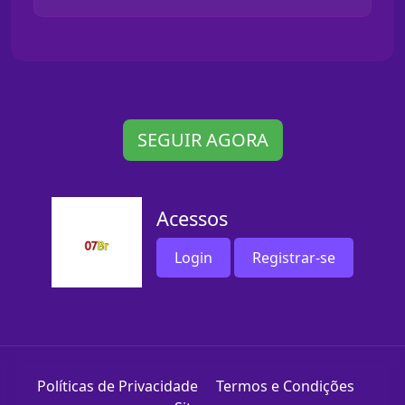
SEGUIR AGORA
Acessos
Login
Registrar-se
Políticas de Privacidade
Termos e Condições