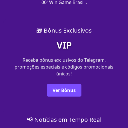
001Win Game Brasil .
🎁 Bônus Exclusivos
VIP
Receba bônus exclusivos do Telegram,
promoções especiais e códigos promocionais
únicos!
Ver Bônus
📢 Notícias em Tempo Real