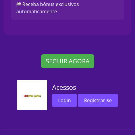
🎁 Receba bônus exclusivos
automaticamente
SEGUIR AGORA
Acessos
Login
Registrar-se