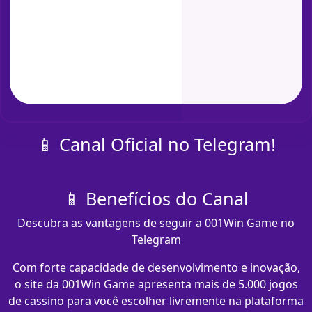
📱 Canal Oficial no Telegram!
📱 Benefícios do Canal
Descubra as vantagens de seguir a 001Win Game no
Telegram
Com forte capacidade de desenvolvimento e inovação,
o site da 001Win Game apresenta mais de 5.000 jogos
de cassino para você escolher livremente na plataforma