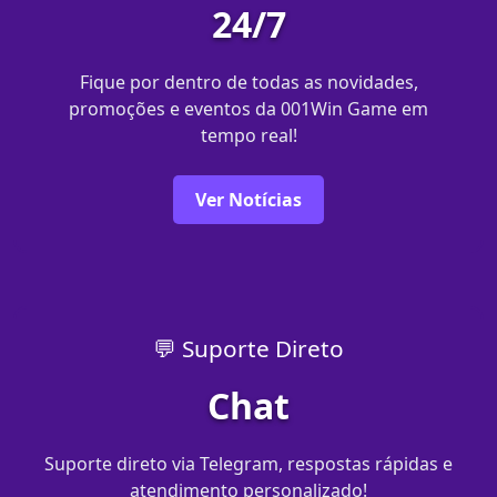
24/7
Fique por dentro de todas as novidades,
promoções e eventos da 001Win Game em
tempo real!
Ver Notícias
💬 Suporte Direto
Chat
Suporte direto via Telegram, respostas rápidas e
atendimento personalizado!